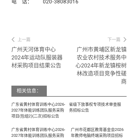
电 话： 020-38083016
文
上一篇
下一篇
Previous
Next
广州天河体育中心
广州市黄埔区新龙镇
章
post:
post:
2024年运动队服装器
农业农村技术服务中
导
材采购项目结果公告
心2024年新龙镇桉树
航
林改造项目竞争性磋
商
相关信息：
广东省黄村体育训练中心2026-
省级下放事权专项技术审查服
2027年体能训练团队服务采购
务招标公告
项目(包组2)(二次)招标公告
广东省黄村体育训练中心2026-
广州市花都区教育基金会2026
2027年体能训练团队服务采购
年教师电脑终端采购项目招标