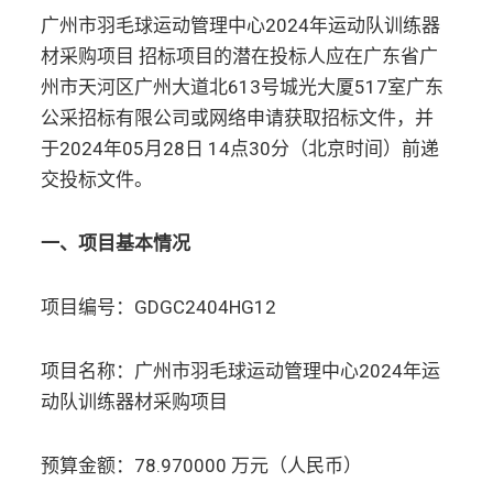
运
广州市羽毛球运动管理中心2024年运动队训练器
动
管
材采购项目 招标项目的潜在投标人应在广东省广
理
州市天河区广州大道北613号城光大厦517室广东
中
心
公采招标有限公司或网络申请获取招标文件，并
2024
于2024年05月28日 14点30分（北京时间）前递
年
运
交投标文件。
动
队
训
一、项目基本情况
练
器
材
项目编号：GDGC2404HG12
采
购
项
项目名称：广州市羽毛球运动管理中心2024年运
目
公
动队训练器材采购项目
开
招
标
预算金额：78.970000 万元（人民币）
公
告